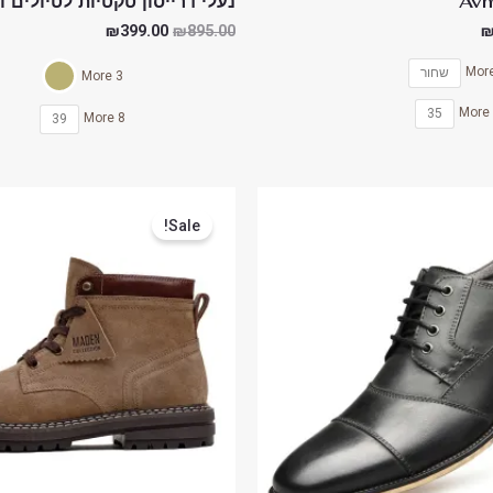
נעלי דרייסון טקטיות לטיולים ואימ
₪
399.00
₪
895.00
שחור
3 More
35
8 More
39
המחיר
המחיר
המחיר
הנוכחי
המקורי
הנוכחי
Sale!
הוא:
היה:
הוא:
₪489.00.
₪538.00.
₪390.00.
₪