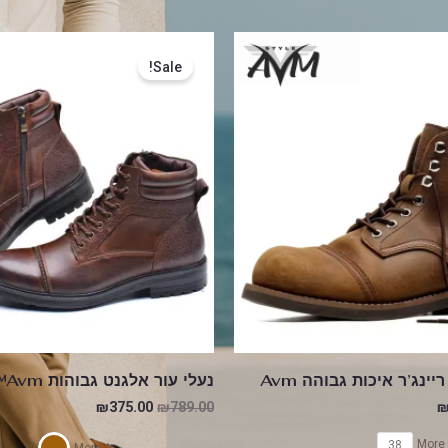
המחיר
המחיר
המחיר
הנוכחי
המקורי
הנוכחי
Sale!
הוא:
היה:
הוא:
₪375.00.
₪789.00.
₪450.00.
₪
EW COLLCTIO
יינג’ר איכות גבוהה Avm
נעלי עור אלגנט גבוהות Avm™
₪
375.00
₪
789.00
38