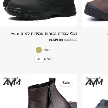
נעלי עבודה גבוהות עמידות למים Avm
₪
349.00
₪
499.00
1 More
5 More
41
המחיר
המחיר
המקורי
הנוכחי
Sale!
היה:
הוא:
₪380.00.
₪750.00.