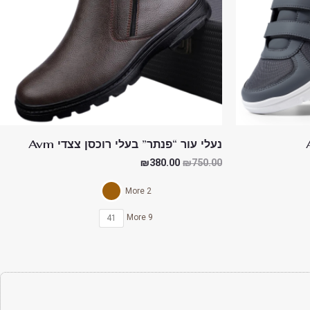
נעלי עור “פנתר” בעלי רוכסן צצדי Avm
₪
380.00
₪
750.00
2 More
9 More
41