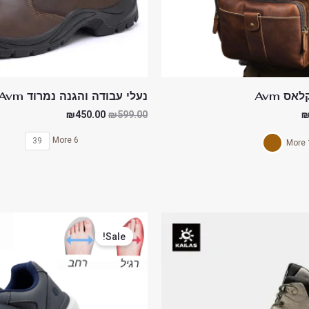
אס Avm
נעלי עבודה והגנה נמרוד Avm
₪
450.00
₪
599.00
6 More
39
1 
המחיר
המחיר
המחיר
י
הנוכחי
המקורי
הנוכחי
Sale!
הוא:
היה:
הוא:
₪325.00.
₪450.00.
₪725.00.
₪1,2