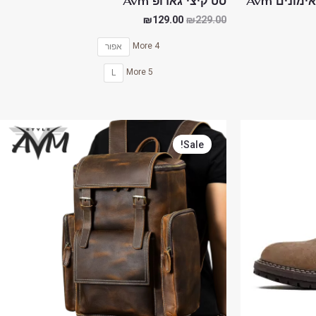
ונים Avm
סט קיצי גאדופ Avm
₪
129.00
₪
229.00
4 More
אפור
5 More
L
המחיר
המחיר
המקורי
הנוכחי
Sale!
היה:
הוא:
₪570.00.
₪850.00.