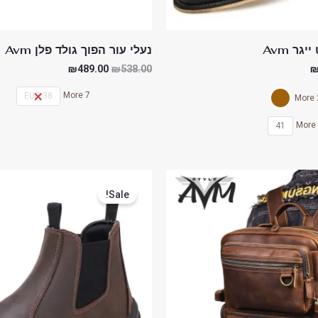
גר Avm
נעלי עור הפוך גולד פלן Avm
₪
489.00
₪
538.00
7 More
38 EUR
2 
41
המחיר
המחיר
המחיר
הנוכחי
המקורי
הנוכחי
Sale!
הוא:
היה:
הוא:
₪450.00.
₪599.00.
₪500.00.
₪