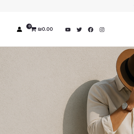
₪
0.00