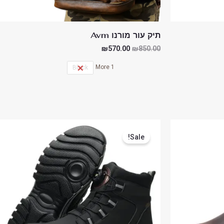
תיק עור מורנו Avm
₪
570.00
₪
850.00
1 More
Black
המחיר
המחיר
המקורי
הנוכחי
Sale!
היה:
הוא:
₪349.00.
₪499.00.