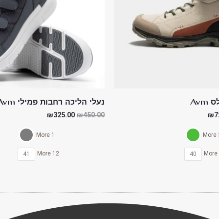
Avm
נעלי הליכה רחבות פמילי Avm
₪
325.00
₪
450.00
₪
7
1 More
3 
12 More
41
40