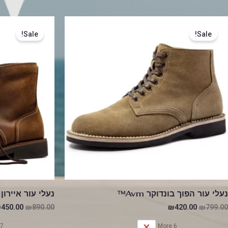
המחיר
המחיר
המחיר
המקורי
הנוכחי
המקורי
Sale!
Sale!
היה:
הוא:
היה:
890.00.
₪420.00.
₪799.00.
NS
נעלי עור הפוך בונדוקר Avm™
נעלי עור איירון ר
₪
450.00
₪
890.00
₪
420.00
₪
799.00
7 More
6 More
38