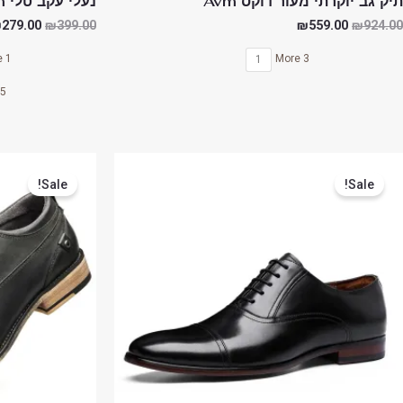
תיק גב יוקרתי מעור דוקס Avm
נעלי עקב טלי Avm
₪
279.00
₪
399.00
₪
559.00
₪
924.00
1 More
3 More
1
5 More
המחיר
המחיר
המחיר
המקורי
הנוכחי
המקורי
Sale!
Sale!
היה:
הוא:
היה:
489.00.
₪449.00.
₪890.00.