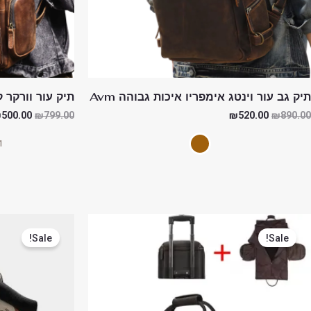
תיק גב עור וינטג אימפריו איכות גבוהה Avm
תיק עור וורקר קל
₪
500.00
₪
799.00
₪
520.00
₪
890.00
More
המחיר
המחיר
המחיר
המקורי
הנוכחי
המקור
Sale!
Sale!
היה:
הוא:
היה:
99.00.
₪849.00.
₪1,599.00.