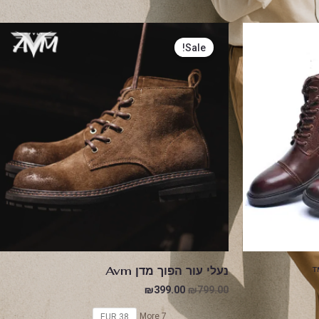
המחיר
המחיר
המקורי
הנוכחי
Sale!
היה:
הוא:
₪399.00.
₪799.00.
N
נעלי עור הפוך מדן Avm
₪
399.00
₪
799.00
7 More
38 EUR