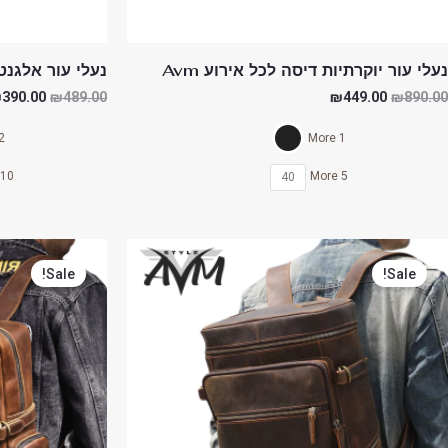
נעלי עור יוקרתיות דיסה לכל אירוע Avm
נעלי עור אלגנט יי
₪
390.00
₪
489.00
₪
449.00
₪
890.00
More
1 More
10 More
5 More
40
המחיר
המחיר
המחיר
המקורי
הנוכחי
המקורי
Sale!
Sale!
היה:
הוא:
היה:
799.00.
₪520.00.
₪890.00.