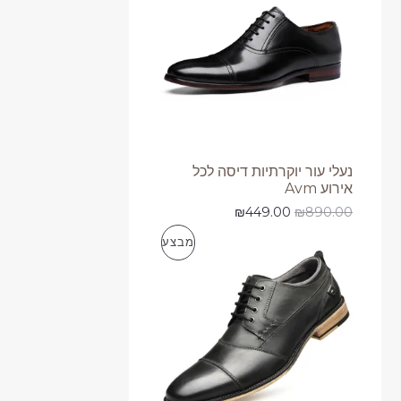
ע
צ
ר
י
ם
ב
נעלי עור יוקרתיות דיסה לכל
אירוע Avm
מ
₪
449.00
₪
890.00
ב
מ
מבצע
צ
ו
ע
צ
ר
י