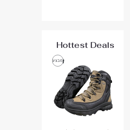
Hottest Deals
מ
מבצע
ו
צ
ר
י
ם
ב