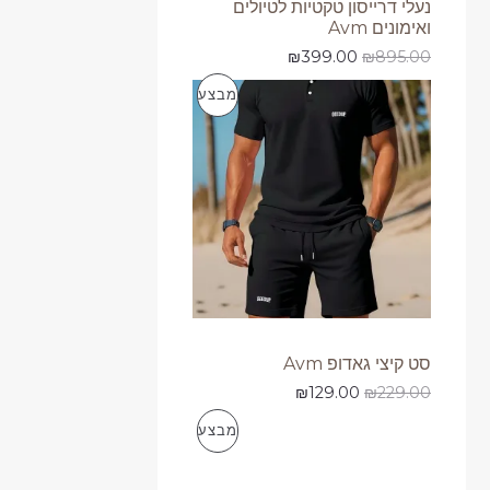
נעלי דרייסון טקטיות לטיולים
ואימונים Avm
מ
₪
399.00
₪
895.00
ב
מ
מבצע
צ
ו
ע
צ
ר
י
ם
ב
סט קיצי גאדופ Avm
מ
₪
129.00
₪
229.00
ב
מ
מבצע
צ
ו