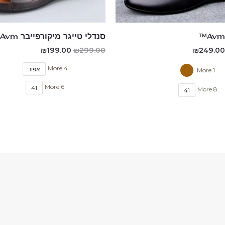
סנדלי טייגר מיקורפייבר Avm™
₪
199.00
₪
299.00
₪
249.00
4 More
אפור
1 More
6 More
41
8 More
41