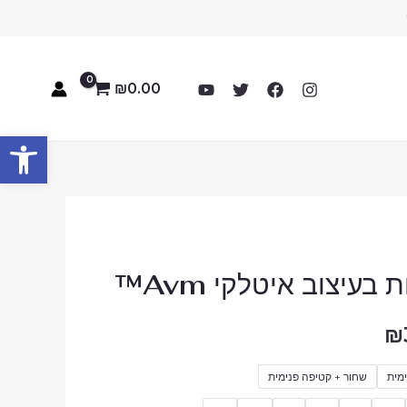
₪
0.00
פתח סרגל
המחיר
בעיצוב איטלקי Avm™
הנוכחי
₪
הוא:
₪399.00.
₪
מית
שחור + קטיפה פנימית