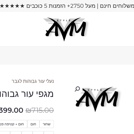
שלוחים חינם | מעל 2750+ הזמנות 5 כוכבים ★★★★★
נעלי עור גבוהות לגבר
כמות
המחיר
מגפי עור גבוהות 
של
המקורי
מגפי
399.00
₪
715.00
עור
היה:
גבוהות
715.00.
שחור
חום
חום + קטיפה פני
בעיצוב