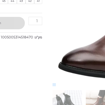
איטלקי
45
44
43
42
41
Avm™
ה
מק"ט:
1005005314518470